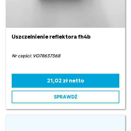
Uszczelnienie reflektora fh4b
Nr części: VO78637368
21,02 zł netto
SPRAWDŹ