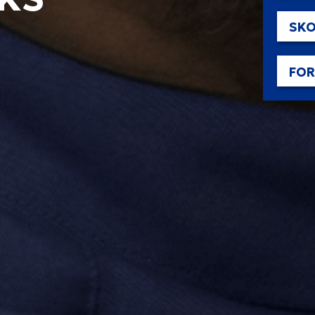
SKO
FO