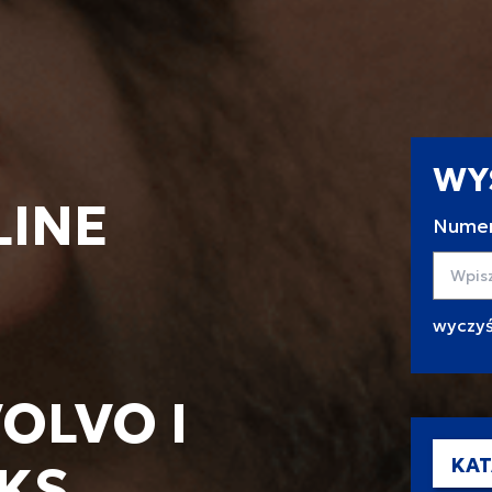
WY
LINE
Numer
Wyszuk
OLVO I
KAT
KS