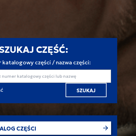
SZUKAJ CZĘŚĆ:
 katalogowy części / nazwa części:
aj
ALOG CZĘŚCI