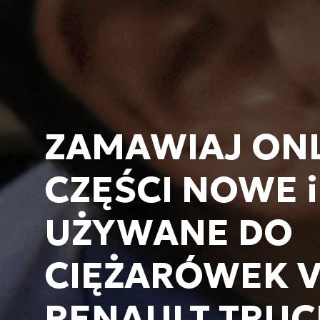
ZAMAWIAJ ON
CZĘŚCI NOWE i
UŻYWANE DO
CIĘŻARÓWEK V
RENAULT TRUC