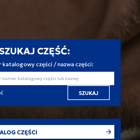
SZUKAJ CZĘŚĆ:
 katalogowy części / nazwa części:
aj
ALOG CZĘŚCI