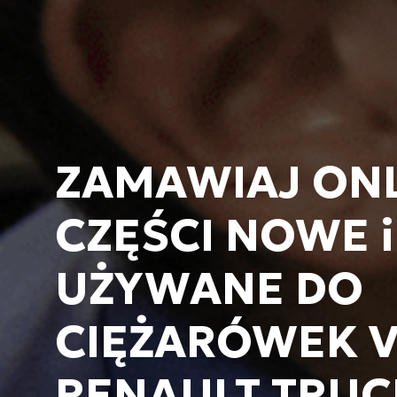
ZAMAWIAJ ON
CZĘŚCI NOWE i
UŻYWANE DO
CIĘŻARÓWEK V
RENAULT TRUC