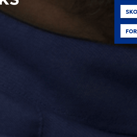
SKO
FO