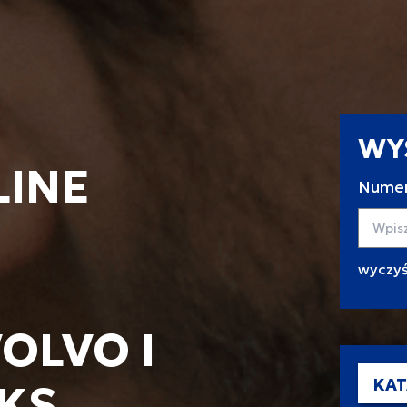
WY
LINE
Numer
Wyszuk
OLVO I
KAT
KS