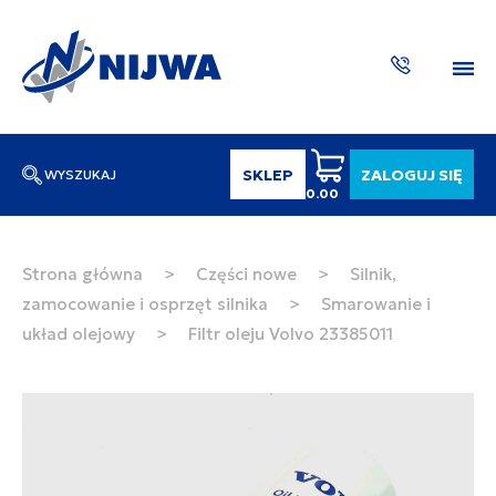
SKLEP
ZALOGUJ SIĘ
WYSZUKAJ
0.00
Wpisz numer katalogowy lub nazwę
SZUKAJ
Strona główna
>
Części nowe
>
Silnik,
zamocowanie i osprzęt silnika
>
Smarowanie i
ZAKTUA
układ olejowy
>
Filtr oleju Volvo 23385011