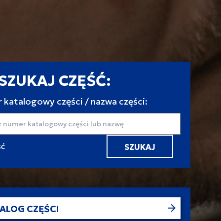
SZUKAJ CZĘŚĆ:
 katalogowy części / nazwa części:
aj
ALOG CZĘŚCI