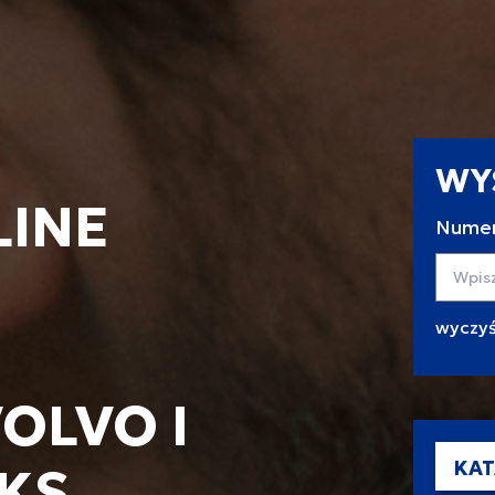
WY
LINE
Numer
Wyszuk
OLVO I
KAT
KS