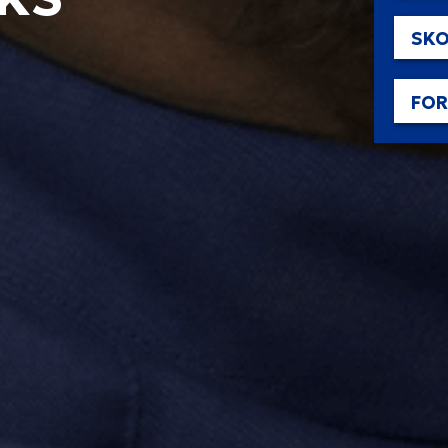
SKO
FO