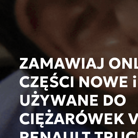
ZAMAWIAJ ON
CZĘŚCI NOWE i
UŻYWANE DO
CIĘŻARÓWEK V
RENAULT TRUC