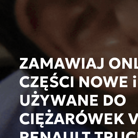
ZAMAWIAJ ON
CZĘŚCI NOWE i
UŻYWANE DO
CIĘŻARÓWEK V
RENAULT TRUC