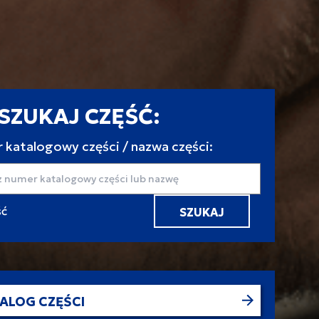
SZUKAJ CZĘŚĆ:
 katalogowy części / nazwa części:
aj
ALOG CZĘŚCI