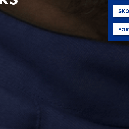
SKO
FO