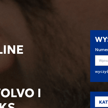
WY
LINE
Numer
Wyszuk
OLVO I
KAT
KS