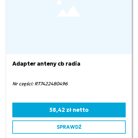
Adapter anteny cb radia
Nr części: RT7422480496
58,42 zł netto
SPRAWDŹ