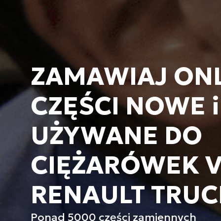
ZAMAWIAJ ON
CZĘŚCI NOWE i
UŻYWANE DO
CIĘŻARÓWEK V
RENAULT TRUC
Ponad 5000 części zamiennych