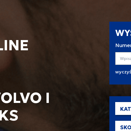
WY
LINE
Numer
Wyszuk
OLVO I
KAT
KS
SKO