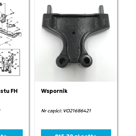
stu FH
Wspornik
8
Nr części: VO21686421