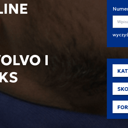
LINE
Numer
Wyszuk
OLVO I
KAT
KS
SKO
FO