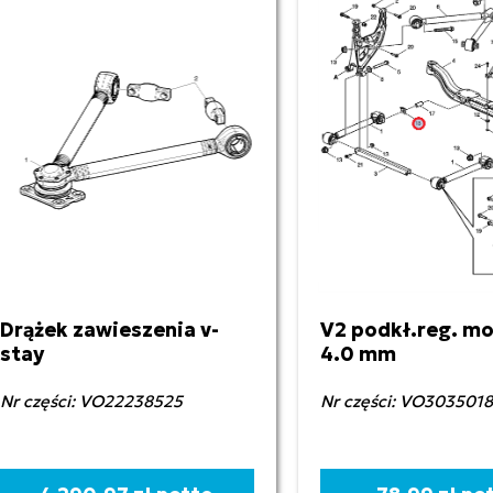
Drążek zawieszenia v-
V2 podkł.reg. mo
stay
4.0 mm
Nr części: VO22238525
Nr części: VO303501