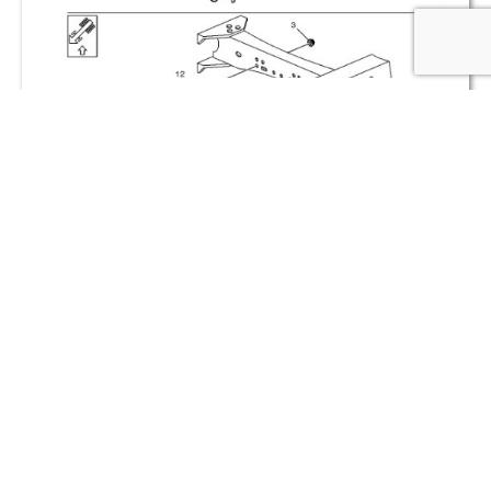
Podkładka
Nr części: RT7403986399
63,28 zł netto
SPRAWDŹ