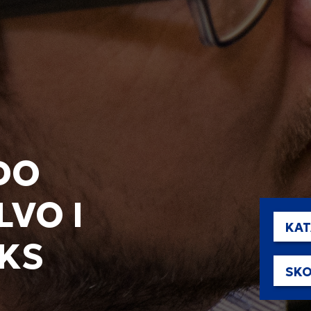
DO
VO I
KAT
KS
SKO