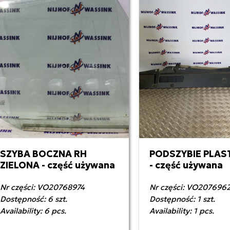
SZYBA BOCZNA RH
PODSZYBIE PLA
ZIELONA - część używana
- część używana
Nr części: VO20768974
Nr części: VO207696
Dostępność: 6 szt.
Dostępność: 1 szt.
Availability: 6 pcs.
Availability: 1 pcs.