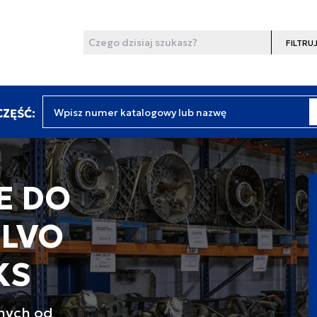
Wyszukaj
Filtruj
Wpisz numer katalogowy lub nazwę
ZĘŚĆ:
E DO
OLVO
KS
pnych od