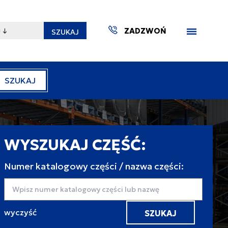
ZADZWOŃ
SZUKAJ
SZUKAJ
WYSZUKAJ CZĘŚĆ:
ZAKTUA
Numer katalogowy części / nazwa części:
Wyszukaj