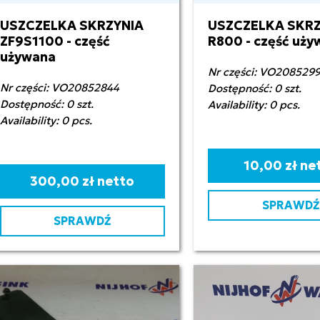
USZCZELKA SKRZYNIA
USZCZELKA SKRZ
ZF9S1100 - część
R800 - część uży
używana
Nr części: VO208529
Nr części: VO20852844
Dostępność: 0 szt.
Dostępność: 0 szt.
Availability: 0 pcs.
Availability: 0 pcs.
10,00 zł ne
300,00 zł netto
SPRAWDŹ
SPRAWDŹ