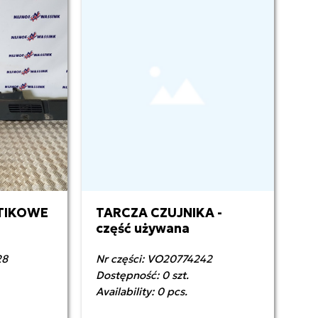
STIKOWE
TARCZA CZUJNIKA -
część używana
28
Nr części: VO20774242
Dostępność: 0 szt.
Availability: 0 pcs.