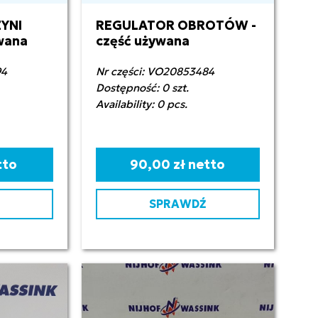
YNI
REGULATOR OBROTÓW -
wana
część używana
94
Nr części: VO20853484
Dostępność: 0 szt.
Availability: 0 pcs.
tto
90,00 zł netto
SPRAWDŹ