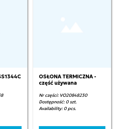
SS1344C
OSŁONA TERMICZNA -
część używana
38
Nr części: VO20848230
Dostępność: 0 szt.
Availability: 0 pcs.