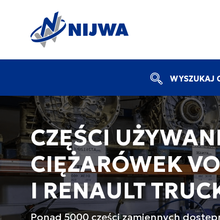
WYSZUKAJ C
CZĘŚCI UŻYWAN
CIĘŻARÓWEK V
I RENAULT TRUC
Ponad 5000 części zamiennych dostę
ręki.