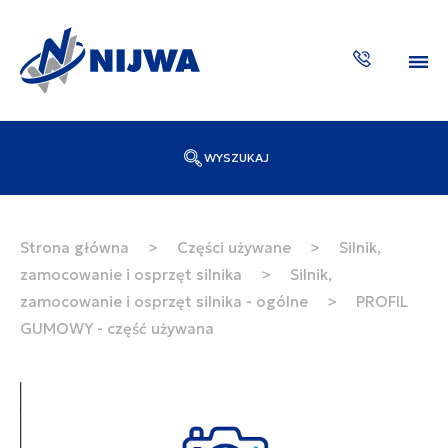
WYSZUKAJ
Wpisz numer katalogowy lub nazwę
SZUKAJ
Strona główna
>
Części używane
>
Silnik,
zamocowanie i osprzęt silnika
>
Silnik,
ZAKTUA
zamocowanie i osprzęt silnika - ogólne
>
PROFIL
GUMOWY - część używana