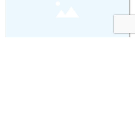
PRZEWÓD OLEJ.SKRZYNI B10L - część
używana
Nr części: VO70329172
Dostępność: 0 szt.
Availability: 0 pcs.
100,00 zł netto