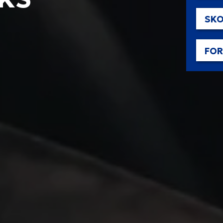
SKO
FO