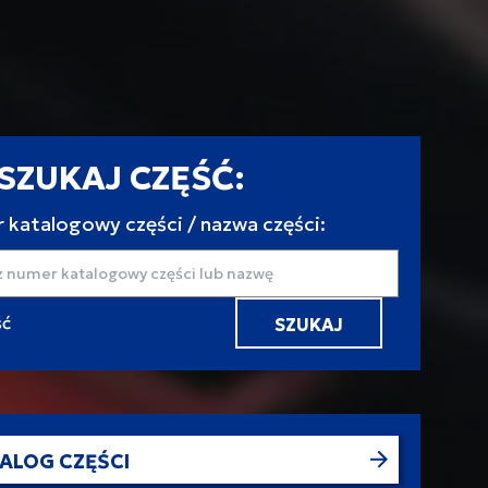
SZUKAJ CZĘŚĆ:
 katalogowy części / nazwa części:
aj
ALOG CZĘŚCI