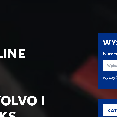
WY
LINE
Numer
Wyszuk
OLVO I
KAT
KS