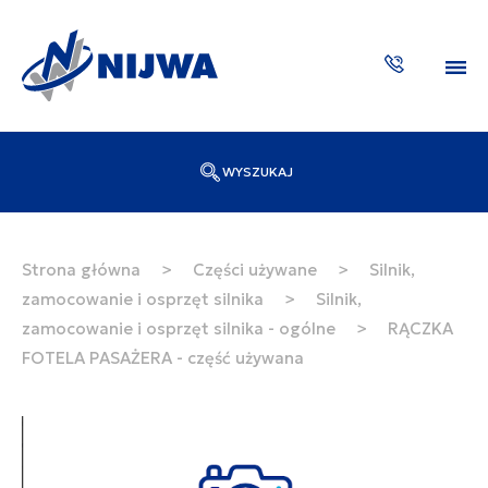
WYSZUKAJ
Wpisz numer katalogowy lub nazwę
SZUKAJ
Strona główna
>
Części używane
>
Silnik,
zamocowanie i osprzęt silnika
>
Silnik,
ZAKTUA
zamocowanie i osprzęt silnika - ogólne
>
RĄCZKA
FOTELA PASAŻERA - część używana