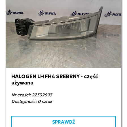
HALOGEN LH FH4 SREBRNY - część
200,00 zł netto
używana
Nr części: 22332593
Dostępność: 0 sztuk
SPRAWDŹ