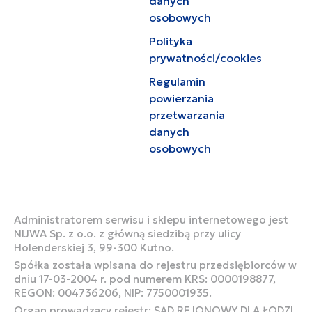
danych
osobowych
Polityka
prywatności/cookies
Regulamin
powierzania
przetwarzania
danych
osobowych
Administratorem serwisu i sklepu internetowego jest
NIJWA Sp. z o.o. z główną siedzibą przy ulicy
Holenderskiej 3, 99-300 Kutno.
Spółka została wpisana do rejestru przedsiębiorców w
dniu 17-03-2004 r. pod numerem KRS: 0000198877,
REGON: 004736206, NIP: 7750001935.
Organ prowadzący rejestr: SĄD REJONOWY DLA ŁODZI