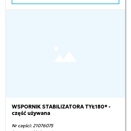
WSPORNIK STABILIZATORA TYŁ180* -
500,00 zł netto
część używana
Nr części: 21076075