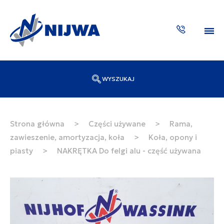
WYSZUKAJ
Wpisz numer katalogowy lub nazwę
SZUKAJ
Strona główna
>
Części używane
>
Rama,
zawieszenie, amortyzacja, koła
>
Koła, opony i
ZAKTUA
piasty
>
NAKRĘTKA Do felgi alu - część używana