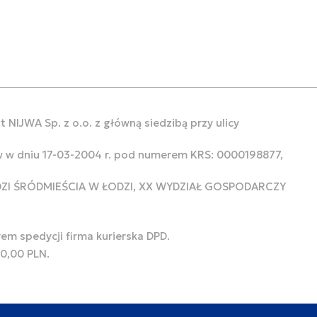
 NIJWA Sp. z o.o. z główną siedzibą przy ulicy
w w dniu 17-03-2004 r. pod numerem KRS: 0000198877,
ODZI ŚRÓDMIEŚCIA W ŁODZI, XX WYDZIAŁ GOSPODARCZY
rem spedycji firma kurierska DPD.
00,00 PLN.