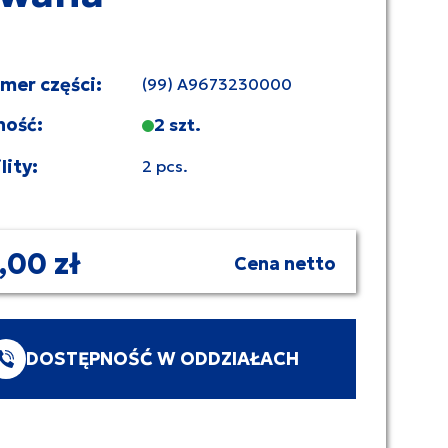
umer części:
(99) A9673230000
ność:
2 szt.
lity:
2 pcs.
,00 zł
Cena netto
DOSTĘPNOŚĆ W ODDZIAŁACH