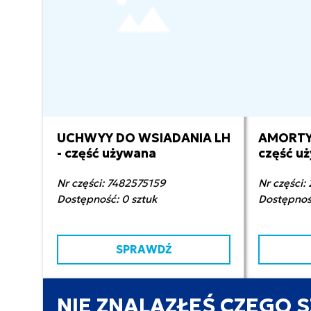
UCHWYY DO WSIADANIA LH
AMORTY
100,00 zł netto
30
- część używana
część u
Nr części: 7482575159
Nr części
Dostępność: 0 sztuk
Dostępność
SPRAWDŹ
NIE ZNALAZŁEŚ CZEGO 