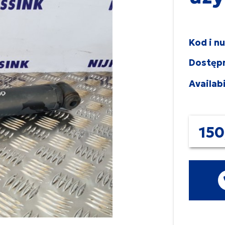
Kod i n
Dostęp
Availabi
150