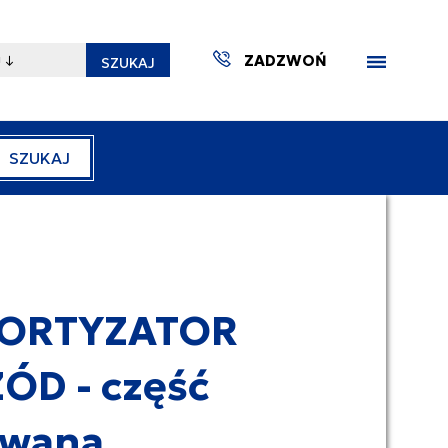
ZADZWOŃ
SZUKAJ
SZUKAJ
ZAKTUA
ORTYZATOR
ÓD - część
ywana