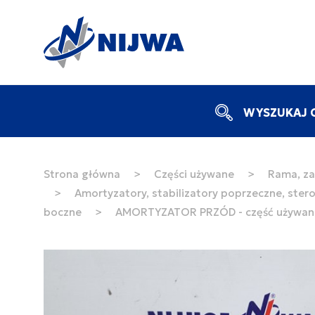
WYSZUKAJ C
Strona główna
>
Części używane
>
Rama, za
>
Amortyzatory, stabilizatory poprzeczne, ster
boczne
>
AMORTYZATOR PRZÓD - część używan