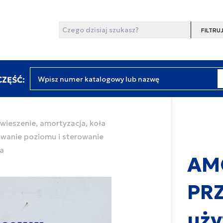
Wyszukaj
Filtruj
Wpisz numer katalogowy lub nazwę
ZĘŚĆ:
wieszenie, amortyzacja, koła
owanie poziomu i sterowanie
a
AM
PRZ
uż