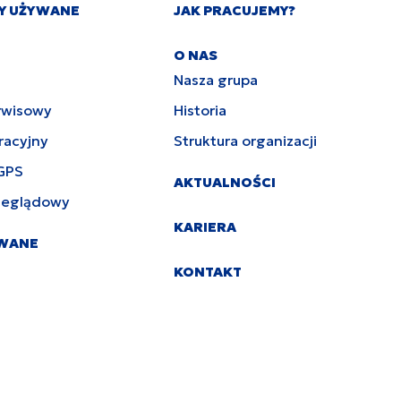
Y UŻYWANE
JAK PRACUJEMY?
O NAS
Nasza grupa
rwisowy
Historia
racyjny
Struktura organizacji
GPS
AKTUALNOŚCI
zeglądowy
KARIERA
YWANE
KONTAKT