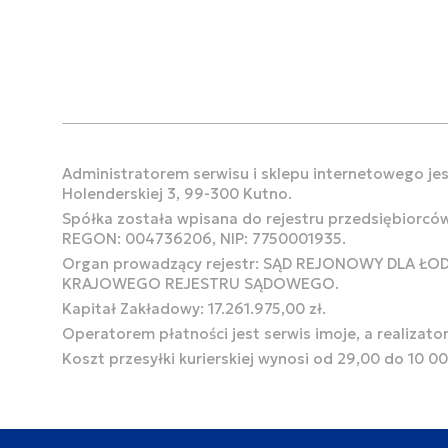
Administratorem serwisu i sklepu internetowego jest
Holenderskiej 3, 99-300 Kutno.
Spółka została wpisana do rejestru przedsiębiorcó
REGON: 004736206, NIP: 7750001935.
Organ prowadzący rejestr: SĄD REJONOWY DLA Ł
KRAJOWEGO REJESTRU SĄDOWEGO.
Kapitał Zakładowy: 17.261.975,00 zł.
Operatorem płatności jest serwis imoje, a realizato
Koszt przesyłki kurierskiej wynosi od 29,00 do 10 0