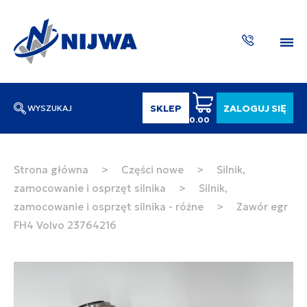
SKLEP
ZALOGUJ SIĘ
WYSZUKAJ
0.00
Wpisz numer katalogowy lub nazwę
SZUKAJ
Strona główna
>
Części nowe
>
Silnik,
zamocowanie i osprzęt silnika
>
Silnik,
ZAKTUA
zamocowanie i osprzęt silnika - różne
>
Zawór egr
FH4 Volvo 23764216