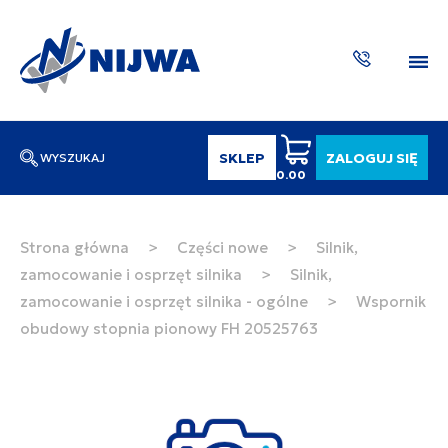
SKLEP
ZALOGUJ SIĘ
WYSZUKAJ
0.00
Wpisz numer katalogowy lub nazwę
SZUKAJ
Strona główna
>
Części nowe
>
Silnik,
zamocowanie i osprzęt silnika
>
Silnik,
ZAKTUA
zamocowanie i osprzęt silnika - ogólne
>
Wspornik
obudowy stopnia pionowy FH 20525763