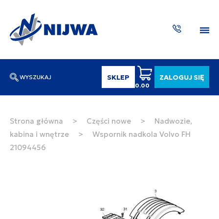
SKLEP
ZALOGUJ SIĘ
WYSZUKAJ
0.00
Wpisz numer katalogowy lub nazwę
SZUKAJ
Strona główna
>
Części nowe
>
Nadwozie,
kabina i wnętrze
>
Wspornik nadkola Volvo FH
ZAKTUA
21094456