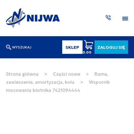
SKLEP
ZALOGUJ SIĘ
WYSZUKAJ
0.00
Wpisz numer katalogowy lub nazwę
SZUKAJ
Strona główna
>
Części nowe
>
Rama,
zawieszenie, amortyzacja, koła
>
Wspornik
ZAKTUA
mocowania błotnika 7421094444