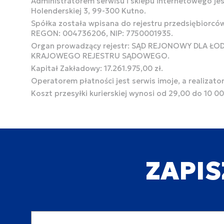
Administratorem serwisu i sklepu internetowego jest
Holenderskiej 3, 99-300 Kutno.
Spółka została wpisana do rejestru przedsiębiorcó
REGON: 004736206, NIP: 7750001935.
Organ prowadzący rejestr: SĄD REJONOWY DLA Ł
KRAJOWEGO REJESTRU SĄDOWEGO.
Kapitał Zakładowy: 17.261.975,00 zł.
Operatorem płatności jest serwis imoje, a realizato
Koszt przesyłki kurierskiej wynosi od 29,00 do 10 0
ZAPIS
Adres email