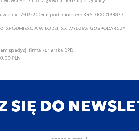
 NIJWA Sp. z o.o. z główną siedzibą przy ulicy
w w dniu 17-03-2004 r. pod numerem KRS: 0000198877,
ODZI ŚRÓDMIEŚCIA W ŁODZI, XX WYDZIAŁ GOSPODARCZY
rem spedycji firma kurierska DPD.
00,00 PLN.
Z SIĘ DO NEWSL