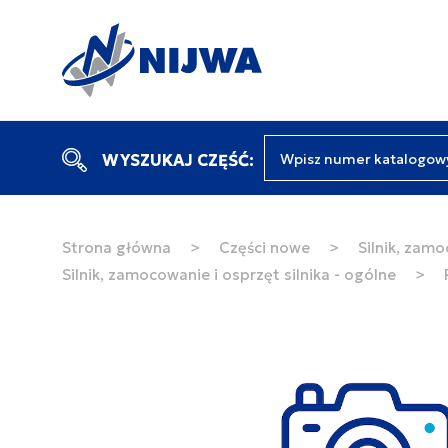
Wpisz numer katalogow
WYSZUKAJ CZĘŚĆ:
Strona główna
>
Części nowe
>
Silnik, zamo
Silnik, zamocowanie i osprzęt silnika - ogólne
>