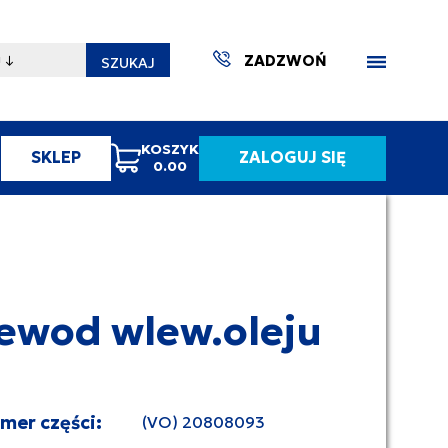
ZADZWOŃ
SZUKAJ
KOSZYK
SKLEP
ZALOGUJ SIĘ
0.00
ZAKTUA
ewod wlew.oleju
umer części:
(VO) 20808093