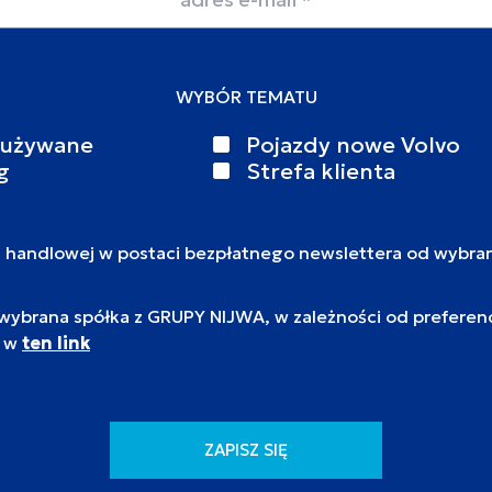
WYBÓR TEMATU
 używane
Pojazdy nowe Volvo
g
Strefa klienta
i handlowej w postaci bezpłatnego newslettera od wybra
brana spółka z GRUPY NIJWA, w zależności od preferencj
c w
ten link