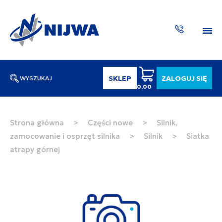
SKLEP
ZALOGUJ SIĘ
WYSZUKAJ
0.00
Wpisz numer katalogowy lub nazwę
SZUKAJ
Strona główna
>
Części nowe
>
Silnik,
zamocowanie i osprzęt silnika
>
Silnik
>
Siatka
ZAKTUA
atrapy górnej