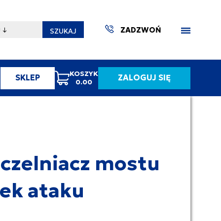
ZADZWOŃ
SZUKAJ
KOSZYK
SKLEP
ZALOGUJ SIĘ
0.00
ZAKTUA
czelniacz mostu
ek ataku