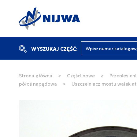
Wpisz numer katalogow
WYSZUKAJ CZĘŚĆ:
Strona główna
>
Części nowe
>
Przeniesien
półoś napędowa
>
Uszczelniacz mostu wałek a