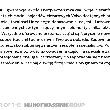
A – gwarancja jakości i bezpieczeństwa dla Twojej ciężar
stkich modeli pojazdów ciężarowych Volvo dostępnych na 
ci, trwałości i idealnego dopasowania, co jest kluczowe
ci zamiennych, w tym między innymi: elementy silnika, uk
h. Wszystkie oferowane przez nas części są fabrycznie n
ze specyfikacjami technicznymi Twojego pojazdu. Zapew
trzebujesz, skontaktuj się z naszym zespołem specjalistów
y również możliwość sprowadzenia części na specjalne za
ofesjonalną obsługę. Zapraszamy do zapoznania się z nasz
 zamówienia. Zadbaj o swoją flotę Volvo z oryginalnymi c