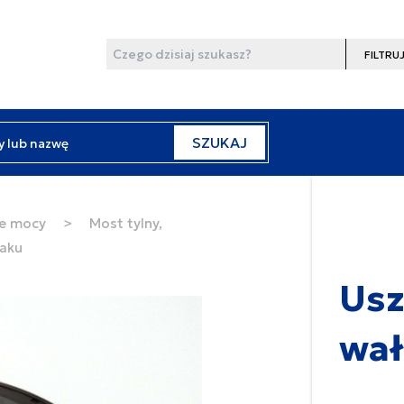
Wyszukaj
Filtruj
y lub nazwę
SZUKAJ
ie mocy
>
Most tylny,
taku
Usz
wał