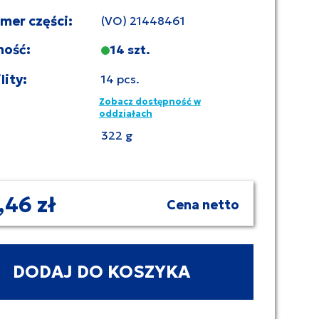
umer części:
(VO) 21448461
ność:
14 szt.
lity:
14 pcs.
Zobacz dostępność w
oddziałach
322 g
,46 zł
Cena netto
DODAJ DO KOSZYKA