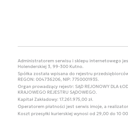
Administratorem serwisu i sklepu internetowego jest
Holenderskiej 3, 99-300 Kutno.
Spółka została wpisana do rejestru przedsiębiorcó
REGON: 004736206, NIP: 7750001935.
Organ prowadzący rejestr: SĄD REJONOWY DLA Ł
KRAJOWEGO REJESTRU SĄDOWEGO.
Kapitał Zakładowy: 17.261.975,00 zł.
Operatorem płatności jest serwis imoje, a realizato
Koszt przesyłki kurierskiej wynosi od 29,00 do 10 0