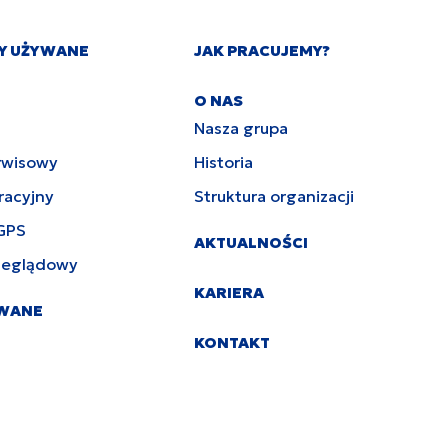
Y UŻYWANE
JAK PRACUJEMY?
O NAS
Nasza grupa
rwisowy
Historia
racyjny
Struktura organizacji
GPS
AKTUALNOŚCI
zeglądowy
KARIERA
YWANE
KONTAKT