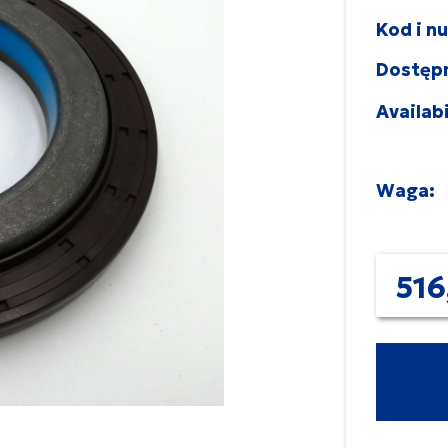
Kod i n
Dostęp
Availabi
Waga:
516