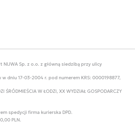
 NIJWA Sp. z o.o. z główną siedzibą przy ulicy
w w dniu 17-03-2004 r. pod numerem KRS: 0000198877,
ODZI ŚRÓDMIEŚCIA W ŁODZI, XX WYDZIAŁ GOSPODARCZY
rem spedycji firma kurierska DPD.
00,00 PLN.