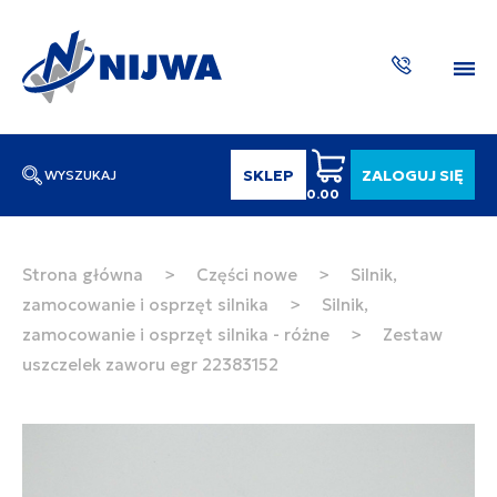
SKLEP
ZALOGUJ SIĘ
WYSZUKAJ
0.00
Wpisz numer katalogowy lub nazwę
SZUKAJ
Strona główna
>
Części nowe
>
Silnik,
zamocowanie i osprzęt silnika
>
Silnik,
ZAKTUA
zamocowanie i osprzęt silnika - różne
>
Zestaw
uszczelek zaworu egr 22383152