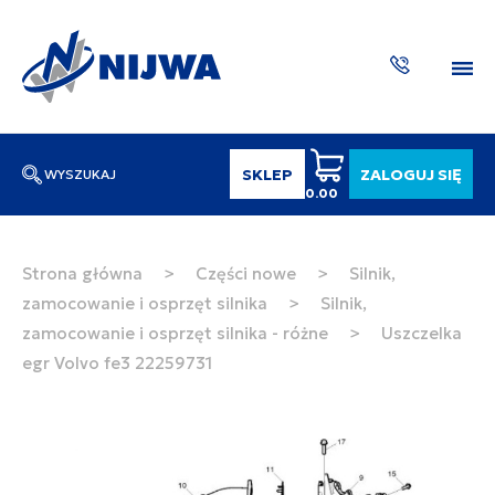
SKLEP
ZALOGUJ SIĘ
WYSZUKAJ
0.00
Wpisz numer katalogowy lub nazwę
SZUKAJ
Strona główna
>
Części nowe
>
Silnik,
zamocowanie i osprzęt silnika
>
Silnik,
ZAKTUA
zamocowanie i osprzęt silnika - różne
>
Uszczelka
egr Volvo fe3 22259731