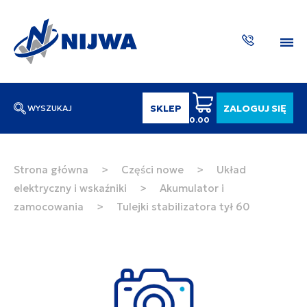
SKLEP
ZALOGUJ SIĘ
WYSZUKAJ
0.00
Wpisz numer katalogowy lub nazwę
SZUKAJ
Strona główna
>
Części nowe
>
Układ
elektryczny i wskaźniki
>
Akumulator i
ZAKTUA
zamocowania
>
Tulejki stabilizatora tył 60