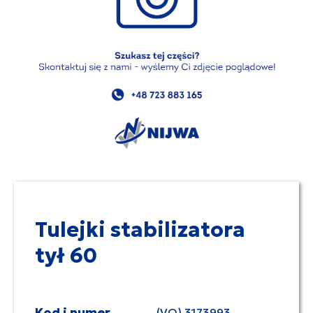
Tulejki stabilizatora
tył 60
Kod i numer
(VO) 3173993