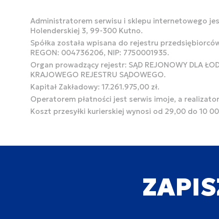
Administratorem serwisu i sklepu internetowego jest
Holenderskiej 3, 99-300 Kutno.
Spółka została wpisana do rejestru przedsiębiorcó
REGON: 004736206, NIP: 7750001935.
Organ prowadzący rejestr: SĄD REJONOWY DLA Ł
KRAJOWEGO REJESTRU SĄDOWEGO.
Kapitał Zakładowy: 17.261.975,00 zł.
Operatorem płatności jest serwis imoje, a realizato
Koszt przesyłki kurierskiej wynosi od 29,00 do 10 0
ZAPIS