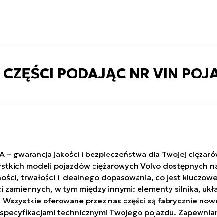
ZĘŚCI PODAJĄC NR VIN POJ
A – gwarancja jakości i bezpieczeństwa dla Twojej ciężar
stkich modeli pojazdów ciężarowych Volvo dostępnych na 
ci, trwałości i idealnego dopasowania, co jest kluczowe
ci zamiennych, w tym między innymi: elementy silnika, uk
h. Wszystkie oferowane przez nas części są fabrycznie n
ze specyfikacjami technicznymi Twojego pojazdu. Zapew