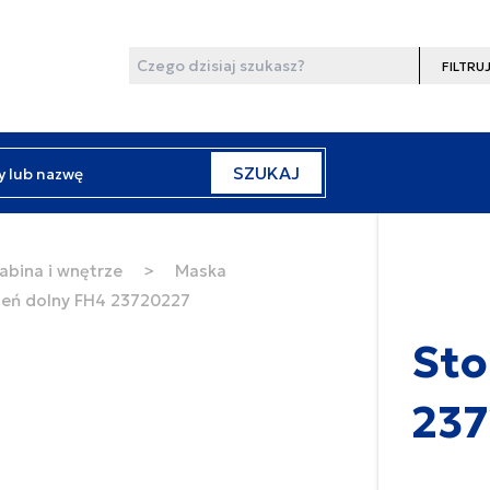
Wyszukaj
Filtruj
y lub nazwę
SZUKAJ
abina i wnętrze
>
Maska
ień dolny FH4 23720227
Sto
23