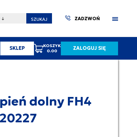
ZADZWOŃ
SZUKAJ
KOSZYK
SKLEP
ZALOGUJ SIĘ
0.00
ZAKTUA
pień dolny FH4
720227