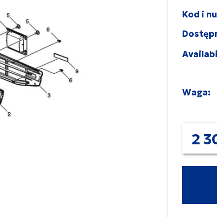
Kod i n
Dostęp
Availabi
Waga:
2 3