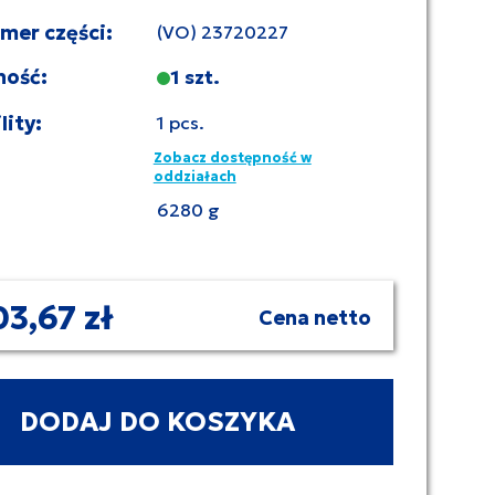
umer części:
(VO) 23720227
ność:
1 szt.
lity:
1 pcs.
Zobacz dostępność w
oddziałach
6280 g
03,67 zł
Cena netto
DODAJ DO KOSZYKA