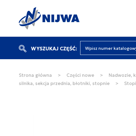
Wpisz numer katalogow
WYSZUKAJ CZĘŚĆ:
Strona główna
>
Części nowe
>
Nadwozie, k
silnika, sekcja przednia, błotniki, stopnie
>
Stop