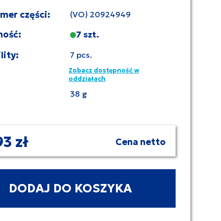
umer części:
(VO) 20924949
ność:
7 szt.
lity:
7 pcs.
Zobacz dostępność w
oddziałach
38 g
93 zł
Cena netto
DODAJ DO KOSZYKA