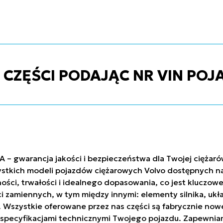
ZĘŚCI PODAJĄC NR VIN POJ
A – gwarancja jakości i bezpieczeństwa dla Twojej ciężar
stkich modeli pojazdów ciężarowych Volvo dostępnych na 
ci, trwałości i idealnego dopasowania, co jest kluczowe
ci zamiennych, w tym między innymi: elementy silnika, uk
h. Wszystkie oferowane przez nas części są fabrycznie n
ze specyfikacjami technicznymi Twojego pojazdu. Zapew