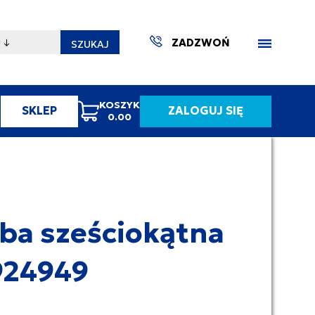
ZADZWOŃ
SZUKAJ
KOSZYK
SKLEP
ZALOGUJ SIĘ
0.00
ZAKTUA
ba sześciokątna
924949