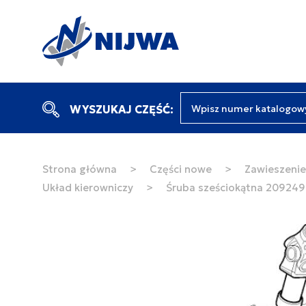
Wpisz numer katalogow
WYSZUKAJ CZĘŚĆ:
Strona główna
>
Części nowe
>
Zawieszenie 
Układ kierowniczy
>
Śruba sześciokątna 20924