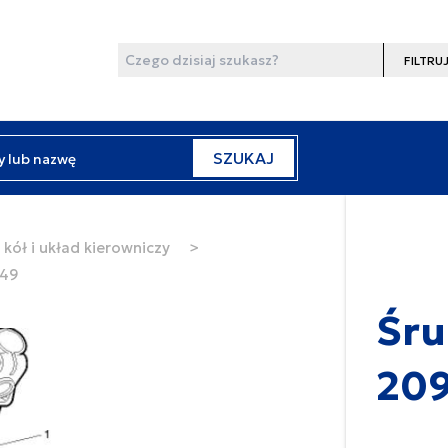
Wyszukaj
Filtruj
y lub nazwę
SZUKAJ
kół i układ kierowniczy
>
949
Śru
20