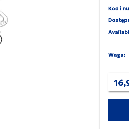
Kod i n
Dostęp
Availabi
Waga:
16,