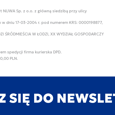
 NIJWA Sp. z o.o. z główną siedzibą przy ulicy
w w dniu 17-03-2004 r. pod numerem KRS: 0000198877,
ODZI ŚRÓDMIEŚCIA W ŁODZI, XX WYDZIAŁ GOSPODARCZY
rem spedycji firma kurierska DPD.
00,00 PLN.
Z SIĘ DO NEWSL