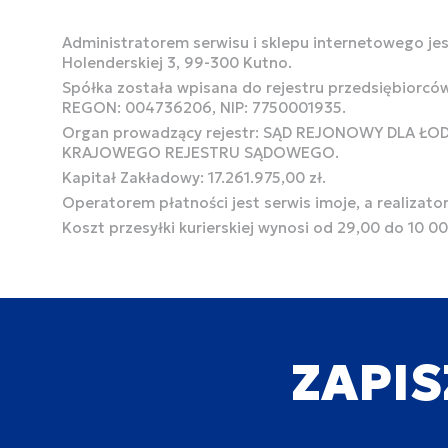
Administratorem serwisu i sklepu internetowego jest
Holenderskiej 3, 99-300 Kutno.
Spółka została wpisana do rejestru przedsiębiorcó
REGON: 004736206, NIP: 7750001935.
Organ prowadzący rejestr: SĄD REJONOWY DLA Ł
KRAJOWEGO REJESTRU SĄDOWEGO.
Kapitał Zakładowy: 17.261.975,00 zł.
Operatorem płatności jest serwis imoje, a realizato
Koszt przesyłki kurierskiej wynosi od 29,00 do 10 0
ZAPIS