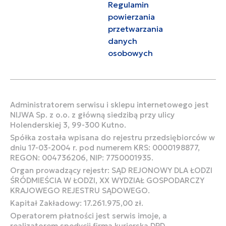
Regulamin
powierzania
przetwarzania
danych
osobowych
Administratorem serwisu i sklepu internetowego jest
NIJWA Sp. z o.o. z główną siedzibą przy ulicy
Holenderskiej 3, 99-300 Kutno.
Spółka została wpisana do rejestru przedsiębiorców w
dniu 17-03-2004 r. pod numerem KRS: 0000198877,
REGON: 004736206, NIP: 7750001935.
Organ prowadzący rejestr: SĄD REJONOWY DLA ŁODZI
ŚRÓDMIEŚCIA W ŁODZI, XX WYDZIAŁ GOSPODARCZY
KRAJOWEGO REJESTRU SĄDOWEGO.
Kapitał Zakładowy: 17.261.975,00 zł.
Operatorem płatności jest serwis imoje, a
realizatorem spedycji firma kurierska DPD.