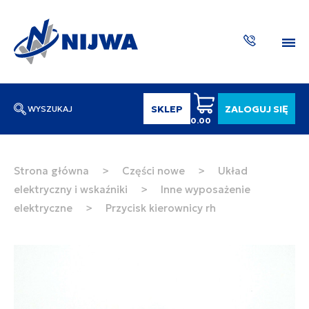
SKLEP
ZALOGUJ SIĘ
WYSZUKAJ
0.00
Wpisz numer katalogowy lub nazwę
SZUKAJ
Strona główna
>
Części nowe
>
Układ
elektryczny i wskaźniki
>
Inne wyposażenie
ZAKTUA
elektryczne
>
Przycisk kierownicy rh