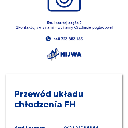
Przewód układu
chłodzenia FH
Kod i numer
(VO) 21086866