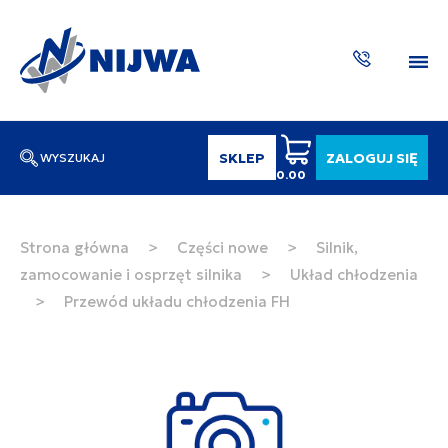
SKLEP
ZALOGUJ SIĘ
WYSZUKAJ
0.00
Wpisz numer katalogowy lub nazwę
SZUKAJ
Strona główna
>
Części nowe
>
Silnik,
zamocowanie i osprzęt silnika
>
Układ chłodzenia
ZAKTUA
>
Przewód układu chłodzenia FH