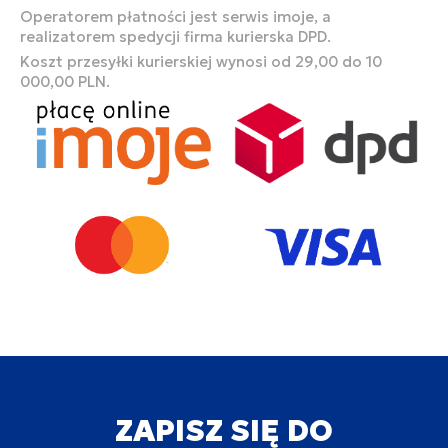
Operatorem płatności jest serwis imoje, a
realizatorem spedycji firma kurierska DPD.
Koszt przesyłki kurierskiej wynosi od 29,00 do 10
000,00 PLN.
ZAPISZ SIĘ DO