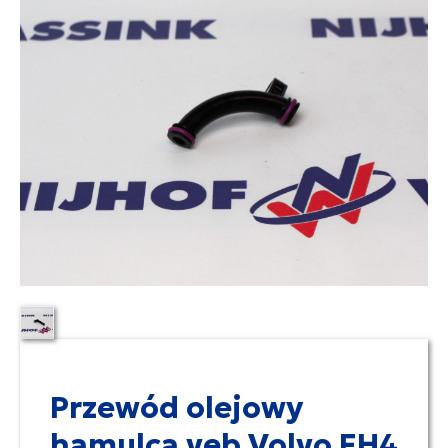
Przewód olejowy
hamulca veb Volvo FH4