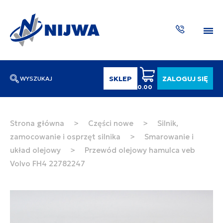
SKLEP
ZALOGUJ SIĘ
WYSZUKAJ
0.00
Wpisz numer katalogowy lub nazwę
SZUKAJ
Strona główna
>
Części nowe
>
Silnik,
zamocowanie i osprzęt silnika
>
Smarowanie i
ZAKTUA
układ olejowy
>
Przewód olejowy hamulca veb
Volvo FH4 22782247