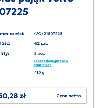
07225
umer części:
(VO) 21807225
ność:
2 szt.
lity:
2 pcs.
Zobacz dostępność w
oddziałach
410 g
60,28 zł
Cena netto