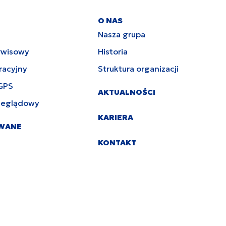
O NAS
Nasza grupa
rwisowy
Historia
racyjny
Struktura organizacji
GPS
AKTUALNOŚCI
zeglądowy
KARIERA
YWANE
KONTAKT