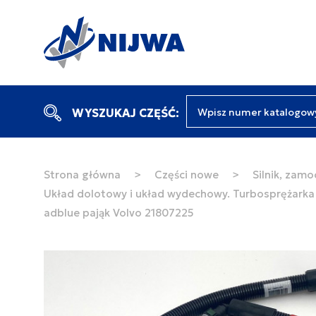
Wpisz numer katalogow
WYSZUKAJ CZĘŚĆ:
Strona główna
>
Części nowe
>
Silnik, zamo
Układ dolotowy i układ wydechowy. Turbosprężarka
adblue pająk Volvo 21807225