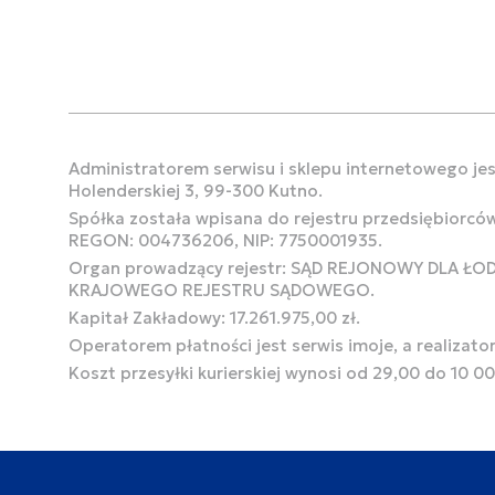
Administratorem serwisu i sklepu internetowego jest
Holenderskiej 3, 99-300 Kutno.
Spółka została wpisana do rejestru przedsiębiorcó
REGON: 004736206, NIP: 7750001935.
Organ prowadzący rejestr: SĄD REJONOWY DLA Ł
KRAJOWEGO REJESTRU SĄDOWEGO.
Kapitał Zakładowy: 17.261.975,00 zł.
Operatorem płatności jest serwis imoje, a realizato
Koszt przesyłki kurierskiej wynosi od 29,00 do 10 0