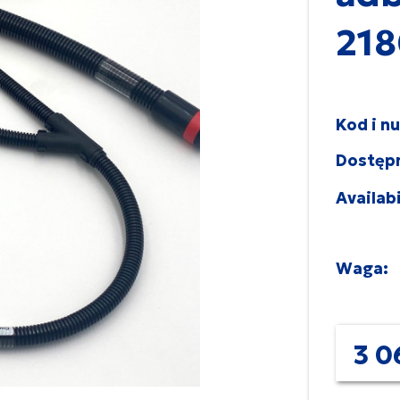
218
Kod i n
Dostęp
Availabi
Waga:
3 0