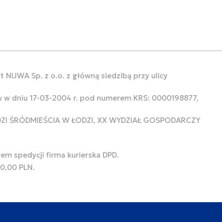
 NIJWA Sp. z o.o. z główną siedzibą przy ulicy
w w dniu 17-03-2004 r. pod numerem KRS: 0000198877,
ODZI ŚRÓDMIEŚCIA W ŁODZI, XX WYDZIAŁ GOSPODARCZY
rem spedycji firma kurierska DPD.
00,00 PLN.