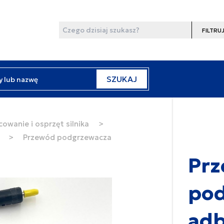
Wyszukaj
Filtruj
y lub nazwę
SZUKAJ
cowanie i osprzęt silnika
>
>
Przewód podgrzewacza
Pr
pod
adb