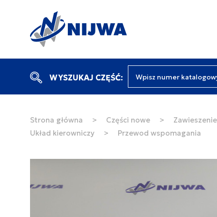
Wpisz numer katalogow
WYSZUKAJ CZĘŚĆ:
Strona główna
>
Części nowe
>
Zawieszenie 
Układ kierowniczy
>
Przewod wspomagania