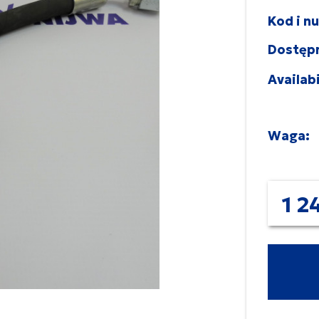
Kod i n
Dostęp
Availabi
Waga:
1 24