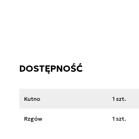
DOSTĘPNOŚĆ
Kutno
1 szt.
Rzgów
1 szt.