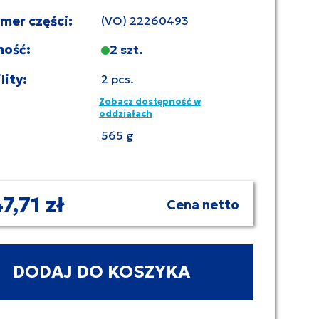
umer części:
(VO) 22260493
ność:
2 szt.
lity:
2 pcs.
Zobacz dostępność w
oddziałach
565 g
7,71 zł
Cena netto
DODAJ DO KOSZYKA