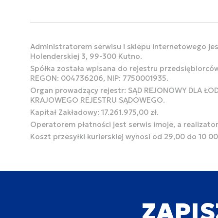
Administratorem serwisu i sklepu internetowego jest
Holenderskiej 3, 99-300 Kutno.
Spółka została wpisana do rejestru przedsiębiorcó
REGON: 004736206, NIP: 7750001935.
Organ prowadzący rejestr: SĄD REJONOWY DLA Ł
KRAJOWEGO REJESTRU SĄDOWEGO.
Kapitał Zakładowy: 17.261.975,00 zł.
Operatorem płatności jest serwis imoje, a realizato
Koszt przesyłki kurierskiej wynosi od 29,00 do 10 0
ZAPIS