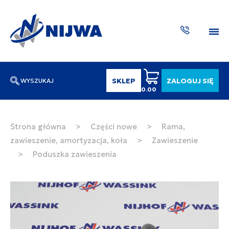
SKLEP
ZALOGUJ SIĘ
WYSZUKAJ
0.00
Wpisz numer katalogowy lub nazwę
SZUKAJ
Strona główna
>
Części nowe
>
Rama,
zawieszenie, amortyzacja, koła
>
Zawieszenie
ZAKTUA
>
Poduszka zawieszenia