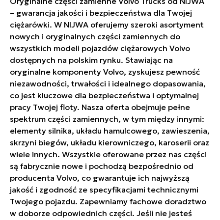
Oryginalne części zamienne Volvo Trucks od NIJWA
– gwarancja jakości i bezpieczeństwa dla Twojej
ciężarówki. W NIJWA oferujemy szeroki asortyment
nowych i oryginalnych części zamiennych do
wszystkich modeli pojazdów ciężarowych Volvo
dostępnych na polskim rynku. Stawiając na
oryginalne komponenty Volvo, zyskujesz pewność
niezawodności, trwałości i idealnego dopasowania,
co jest kluczowe dla bezpieczeństwa i optymalnej
pracy Twojej floty. Nasza oferta obejmuje pełne
spektrum części zamiennych, w tym między innymi:
elementy silnika, układu hamulcowego, zawieszenia,
skrzyni biegów, układu kierowniczego, karoserii oraz
wiele innych. Wszystkie oferowane przez nas części
są fabrycznie nowe i pochodzą bezpośrednio od
producenta Volvo, co gwarantuje ich najwyższą
jakość i zgodność ze specyfikacjami technicznymi
Twojego pojazdu. Zapewniamy fachowe doradztwo
w doborze odpowiednich części. Jeśli nie jesteś