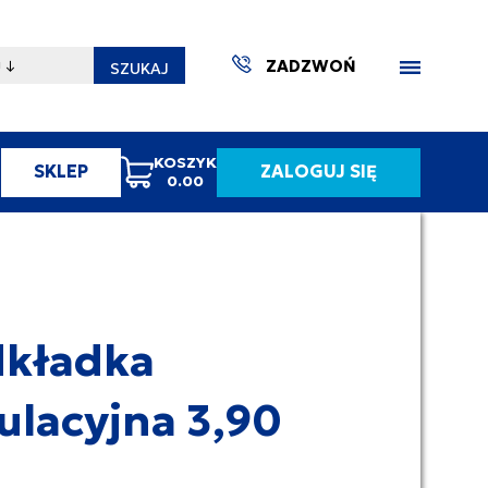
ZADZWOŃ
SZUKAJ
KOSZYK
SKLEP
ZALOGUJ SIĘ
0.00
ZAKTUA
kładka
ulacyjna 3,90