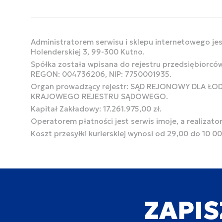
Administratorem serwisu i sklepu internetowego jest
Holenderskiej 3, 99-300 Kutno.
Spółka została wpisana do rejestru przedsiębiorcó
REGON: 004736206, NIP: 7750001935.
Organ prowadzący rejestr: SĄD REJONOWY DLA Ł
KRAJOWEGO REJESTRU SĄDOWEGO.
Kapitał Zakładowy: 17.261.975,00 zł.
Operatorem płatności jest serwis imoje, a realizato
Koszt przesyłki kurierskiej wynosi od 29,00 do 10 0
ZAPIS