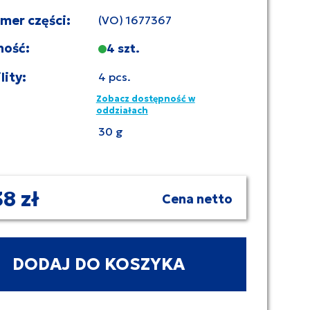
umer części:
(VO) 1677367
ność:
4 szt.
lity:
4 pcs.
Zobacz dostępność w
oddziałach
30 g
38 zł
Cena netto
DODAJ DO KOSZYKA