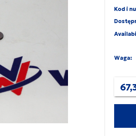
Kod i n
Dostęp
Availabi
Waga:
67,