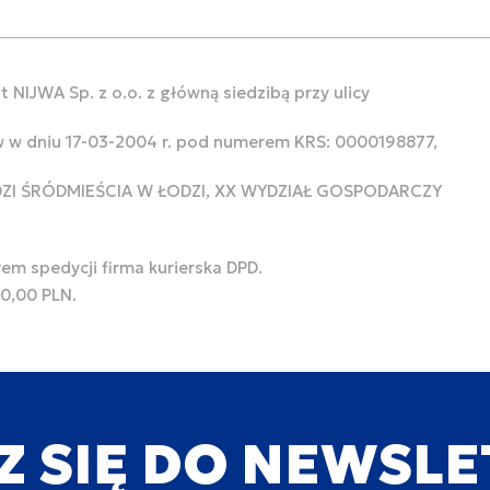
 NIJWA Sp. z o.o. z główną siedzibą przy ulicy
w w dniu 17-03-2004 r. pod numerem KRS: 0000198877,
ODZI ŚRÓDMIEŚCIA W ŁODZI, XX WYDZIAŁ GOSPODARCZY
rem spedycji firma kurierska DPD.
00,00 PLN.
Z SIĘ DO NEWSL