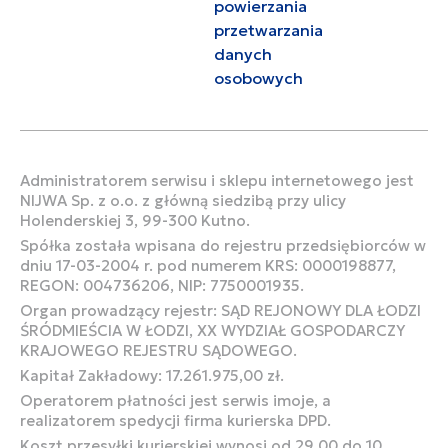
powierzania
przetwarzania
danych
osobowych
Administratorem serwisu i sklepu internetowego jest
NIJWA Sp. z o.o. z główną siedzibą przy ulicy
Holenderskiej 3, 99-300 Kutno.
Spółka została wpisana do rejestru przedsiębiorców w
dniu 17-03-2004 r. pod numerem KRS: 0000198877,
REGON: 004736206, NIP: 7750001935.
Organ prowadzący rejestr: SĄD REJONOWY DLA ŁODZI
ŚRÓDMIEŚCIA W ŁODZI, XX WYDZIAŁ GOSPODARCZY
KRAJOWEGO REJESTRU SĄDOWEGO.
Kapitał Zakładowy: 17.261.975,00 zł.
Operatorem płatności jest serwis imoje, a
realizatorem spedycji firma kurierska DPD.
Koszt przesyłki kurierskiej wynosi od 29,00 do 10