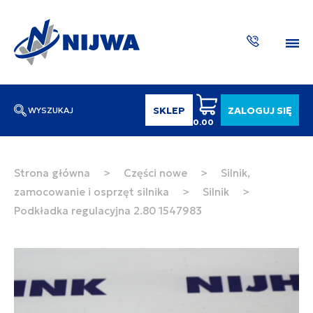
SKLEP
ZALOGUJ SIĘ
WYSZUKAJ
0.00
Wpisz numer katalogowy lub nazwę
SZUKAJ
Strona główna
>
Części nowe
>
Silnik,
zamocowanie i osprzęt silnika
>
Silnik
>
ZAKTUA
Podkładka regulacyjna 2.80 1547983