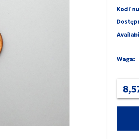
Kod i n
Dostęp
Availabi
Waga:
8,5