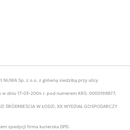
 NIJWA Sp. z o.o. z główną siedzibą przy ulicy
w w dniu 17-03-2004 r. pod numerem KRS: 0000198877,
ODZI ŚRÓDMIEŚCIA W ŁODZI, XX WYDZIAŁ GOSPODARCZY
rem spedycji firma kurierska DPD.