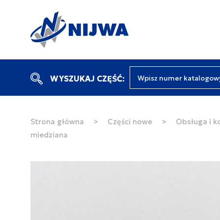
Wpisz numer katalogow
WYSZUKAJ CZĘŚĆ:
Strona główna
>
Części nowe
>
Obsługa i k
miedziana