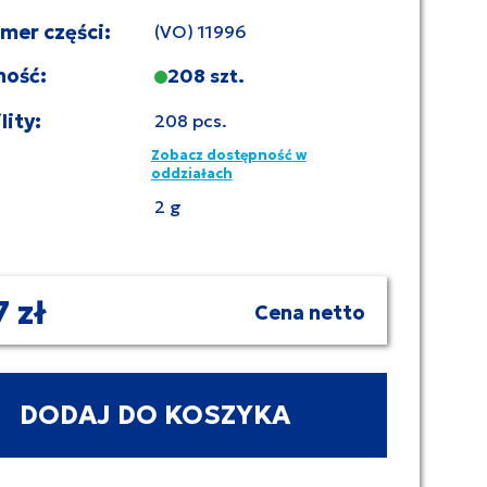
umer części:
(VO) 11996
ność:
208 szt.
lity:
208 pcs.
Zobacz dostępność w
oddziałach
2 g
7 zł
Cena netto
DODAJ DO KOSZYKA