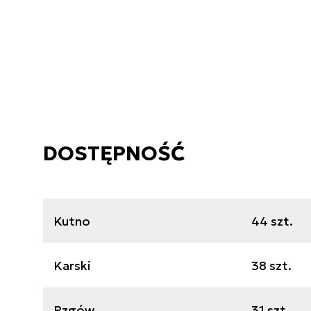
DOSTĘPNOŚĆ
Kutno
44 szt.
Karski
38 szt.
Rzgów
31 szt.