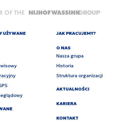
Y UŻYWANE
JAK PRACUJEMY?
O NAS
Nasza grupa
rwisowy
Historia
racyjny
Struktura organizacji
GPS
AKTUALNOŚCI
zeglądowy
KARIERA
YWANE
KONTAKT