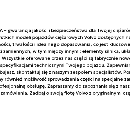
A – gwarancja jakości i bezpieczeństwa dla Twojej ciężar
stkich modeli pojazdów ciężarowych Volvo dostępnych na 
ci, trwałości i idealnego dopasowania, co jest kluczowe
ci zamiennych, w tym między innymi: elementy silnika, uk
h. Wszystkie oferowane przez nas części są fabrycznie n
ze specyfikacjami technicznymi Twojego pojazdu. Zapew
trzebujesz, skontaktuj się z naszym zespołem specjalistów
y również możliwość sprowadzenia części na specjalne za
ofesjonalną obsługę. Zapraszamy do zapoznania się z nasz
 zamówienia. Zadbaj o swoją flotę Volvo z oryginalnymi c