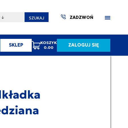
ZADZWOŃ
SZUKAJ
KOSZYK
SKLEP
ZALOGUJ SIĘ
0.00
ZAKTUA
kładka
dziana