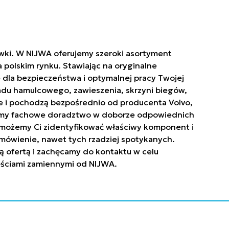
ówki. W NIJWA oferujemy szeroki asortyment
polskim rynku. Stawiając na oryginalne
 dla bezpieczeństwa i optymalnej pracy Twojej
ładu hamulcowego, zawieszenia, skrzyni biegów,
owe i pochodzą bezpośrednio od producenta Volvo,
niamy fachowe doradztwo w doborze odpowiednich
. Pomożemy Ci zidentyfikować właściwy komponent i
mówienie, nawet tych rzadziej spotykanych.
ą ofertą i zachęcamy do kontaktu w celu
zęściami zamiennymi od NIJWA.