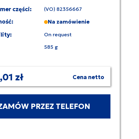
umer części:
(VO) 82356667
ność:
Na zamówienie
lity:
On request
585 g
,01 zł
Cena netto
ZAMÓW PRZEZ TELEFON