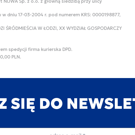
 NIJWA Sp. z o.o. z główną siedzibą przy ulicy
w w dniu 17-03-2004 r. pod numerem KRS: 0000198877,
ODZI ŚRÓDMIEŚCIA W ŁODZI, XX WYDZIAŁ GOSPODARCZY
rem spedycji firma kurierska DPD.
00,00 PLN.
Z SIĘ DO NEWSL