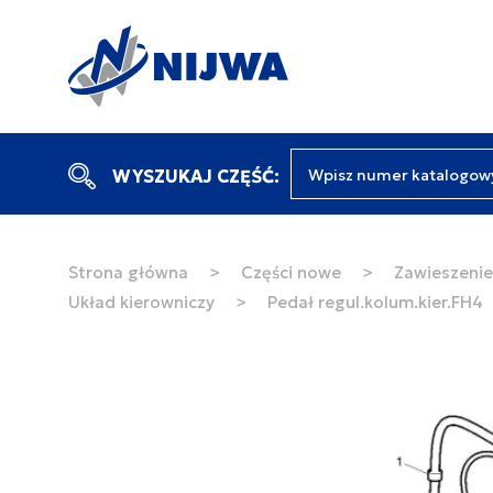
Wpisz numer katalogow
WYSZUKAJ CZĘŚĆ:
Strona główna
>
Części nowe
>
Zawieszenie 
Układ kierowniczy
>
Pedał regul.kolum.kier.FH4