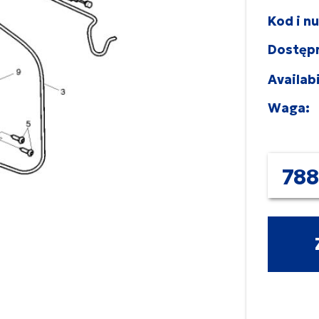
Kod i n
Dostęp
Availabi
Waga:
788