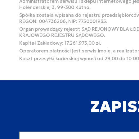
Administratorem serwisu i sklepu internetowego jest
Holenderskiej 3, 99-300 Kutno.
Spółka została wpisana do rejestru przedsiębiorcó
REGON: 004736206, NIP: 7750001935.
Organ prowadzący rejestr: SĄD REJONOWY DLA Ł
KRAJOWEGO REJESTRU SĄDOWEGO.
Kapitał Zakładowy: 17.261.975,00 zł.
Operatorem płatności jest serwis imoje, a realizato
Koszt przesyłki kurierskiej wynosi od 29,00 do 10 0
ZAPIS
Adres email