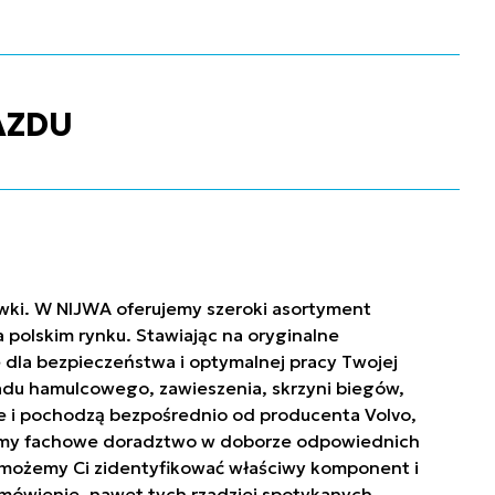
AZDU
ówki. W NIJWA oferujemy szeroki asortyment
polskim rynku. Stawiając na oryginalne
 dla bezpieczeństwa i optymalnej pracy Twojej
ładu hamulcowego, zawieszenia, skrzyni biegów,
owe i pochodzą bezpośrednio od producenta Volvo,
niamy fachowe doradztwo w doborze odpowiednich
. Pomożemy Ci zidentyfikować właściwy komponent i
mówienie, nawet tych rzadziej spotykanych.