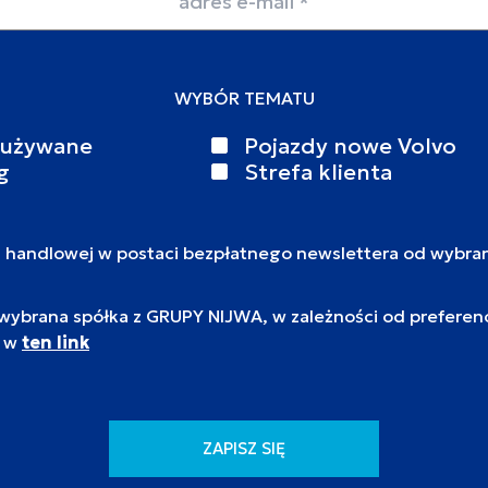
WYBÓR TEMATU
 używane
Pojazdy nowe Volvo
g
Strefa klienta
i handlowej w postaci bezpłatnego newslettera od wybra
brana spółka z GRUPY NIJWA, w zależności od preferencj
c w
ten link