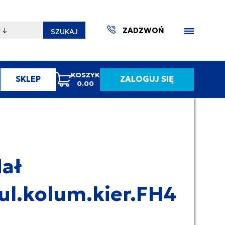
ZADZWOŃ
SZUKAJ
KOSZYK
SKLEP
ZALOGUJ SIĘ
0.00
ZAKTUA
ał
ul.kolum.kier.FH4