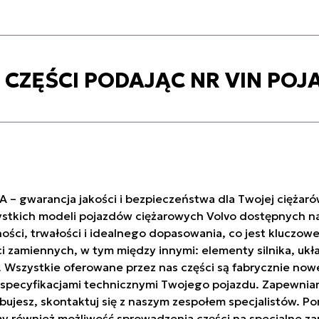
ZĘŚCI PODAJĄC NR VIN POJ
A – gwarancja jakości i bezpieczeństwa dla Twojej ciężar
stkich modeli pojazdów ciężarowych Volvo dostępnych na 
ci, trwałości i idealnego dopasowania, co jest kluczowe
ci zamiennych, w tym między innymi: elementy silnika, uk
h. Wszystkie oferowane przez nas części są fabrycznie n
ze specyfikacjami technicznymi Twojego pojazdu. Zapew
trzebujesz, skontaktuj się z naszym zespołem specjalistów
y również możliwość sprowadzenia części na specjalne za