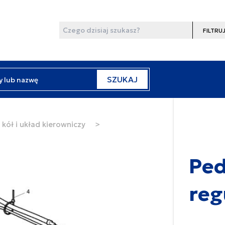
Wyszukaj
Filtruj
y lub nazwę
SZUKAJ
kół i układ kierowniczy
>
Ped
reg