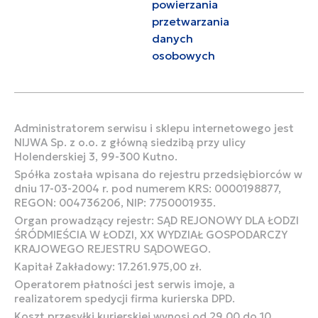
powierzania
przetwarzania
danych
osobowych
Administratorem serwisu i sklepu internetowego jest
NIJWA Sp. z o.o. z główną siedzibą przy ulicy
Holenderskiej 3, 99-300 Kutno.
Spółka została wpisana do rejestru przedsiębiorców w
dniu 17-03-2004 r. pod numerem KRS: 0000198877,
REGON: 004736206, NIP: 7750001935.
Organ prowadzący rejestr: SĄD REJONOWY DLA ŁODZI
ŚRÓDMIEŚCIA W ŁODZI, XX WYDZIAŁ GOSPODARCZY
KRAJOWEGO REJESTRU SĄDOWEGO.
Kapitał Zakładowy: 17.261.975,00 zł.
Operatorem płatności jest serwis imoje, a
realizatorem spedycji firma kurierska DPD.
Koszt przesyłki kurierskiej wynosi od 29,00 do 10