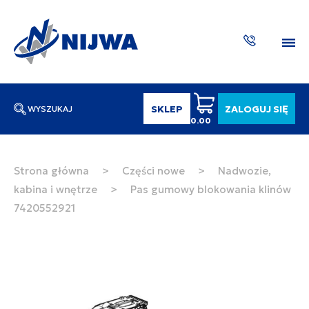
SKLEP
ZALOGUJ SIĘ
WYSZUKAJ
0.00
Wpisz numer katalogowy lub nazwę
SZUKAJ
Strona główna
>
Części nowe
>
Nadwozie,
kabina i wnętrze
>
Pas gumowy blokowania klinów
ZAKTUA
7420552921