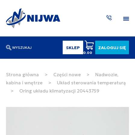
SKLEP
ZALOGUJ SIĘ
WYSZUKAJ
0.00
Wpisz numer katalogowy lub nazwę
SZUKAJ
Strona główna
>
Części nowe
>
Nadwozie,
kabina i wnętrze
>
Układ sterowania temperaturą
ZAKTUA
>
Oring układu klimatyzacji 20443759