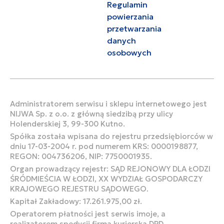
Regulamin
powierzania
przetwarzania
danych
osobowych
Administratorem serwisu i sklepu internetowego jest
NIJWA Sp. z o.o. z główną siedzibą przy ulicy
Holenderskiej 3, 99-300 Kutno.
Spółka została wpisana do rejestru przedsiębiorców w
dniu 17-03-2004 r. pod numerem KRS: 0000198877,
REGON: 004736206, NIP: 7750001935.
Organ prowadzący rejestr: SĄD REJONOWY DLA ŁODZI
ŚRÓDMIEŚCIA W ŁODZI, XX WYDZIAŁ GOSPODARCZY
KRAJOWEGO REJESTRU SĄDOWEGO.
Kapitał Zakładowy: 17.261.975,00 zł.
Operatorem płatności jest serwis imoje, a
realizatorem spedycji firma kurierska DPD.