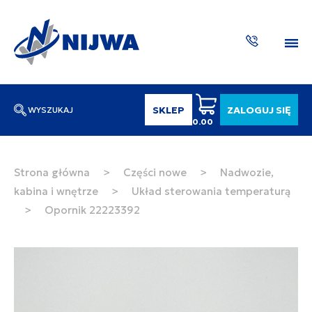
SKLEP
ZALOGUJ SIĘ
WYSZUKAJ
0.00
Wpisz numer katalogowy lub nazwę
SZUKAJ
Strona główna
>
Części nowe
>
Nadwozie,
kabina i wnętrze
>
Układ sterowania temperaturą
ZAKTUA
>
Opornik 22223392