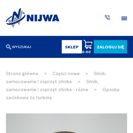
SKLEP
ZALOGUJ SIĘ
WYSZUKAJ
0.00
Wpisz numer katalogowy lub nazwę
SZUKAJ
Strona główna
>
Części nowe
>
Silnik,
zamocowanie i osprzęt silnika
>
Silnik,
ZAKTUA
zamocowanie i osprzęt silnika - różne
>
Opaska
zaciskowa za turbiną