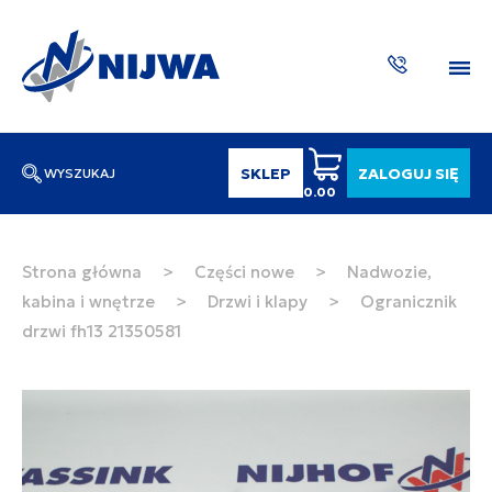
SKLEP
ZALOGUJ SIĘ
WYSZUKAJ
0.00
Wpisz numer katalogowy lub nazwę
SZUKAJ
Strona główna
>
Części nowe
>
Nadwozie,
kabina i wnętrze
>
Drzwi i klapy
>
Ogranicznik
ZAKTUA
drzwi fh13 21350581