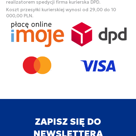
realizatorem spedycji firma kurierska DPD.
Koszt przesyłki kurierskiej wynosi od 29,00 do 10
000,00 PLN.
ZAPISZ SIĘ DO
NEWSLETTERA