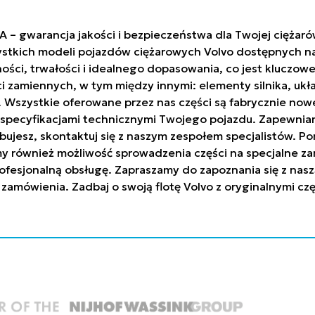
A – gwarancja jakości i bezpieczeństwa dla Twojej ciężar
stkich modeli pojazdów ciężarowych Volvo dostępnych na 
ci, trwałości i idealnego dopasowania, co jest kluczowe
ci zamiennych, w tym między innymi: elementy silnika, uk
h. Wszystkie oferowane przez nas części są fabrycznie n
ze specyfikacjami technicznymi Twojego pojazdu. Zapew
trzebujesz, skontaktuj się z naszym zespołem specjalistów
y również możliwość sprowadzenia części na specjalne za
ofesjonalną obsługę. Zapraszamy do zapoznania się z nasz
 zamówienia. Zadbaj o swoją flotę Volvo z oryginalnymi c