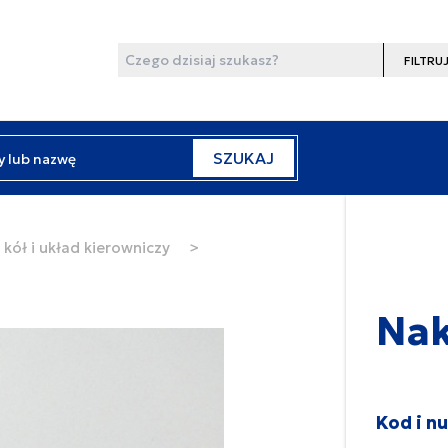
Wyszukaj
Filtruj
y lub nazwę
SZUKAJ
kół i układ kierowniczy
>
Nak
Kod i n