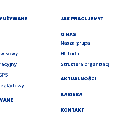
Y UŻYWANE
JAK PRACUJEMY?
O NAS
Nasza grupa
rwisowy
Historia
racyjny
Struktura organizacji
GPS
AKTUALNOŚCI
zeglądowy
KARIERA
YWANE
KONTAKT