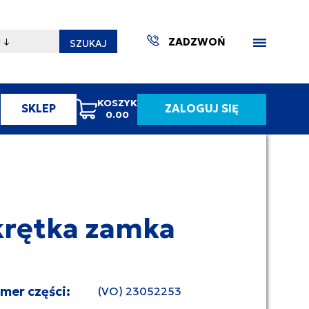
ZADZWOŃ
SZUKAJ
KOSZYK
SKLEP
ZALOGUJ SIĘ
0.00
ZAKTUA
rętka zamka
umer części:
(VO) 23052253