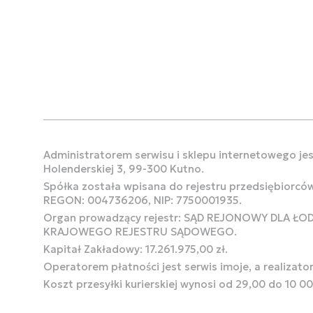
Administratorem serwisu i sklepu internetowego jest
Holenderskiej 3, 99-300 Kutno.
Spółka została wpisana do rejestru przedsiębiorcó
REGON: 004736206, NIP: 7750001935.
Organ prowadzący rejestr: SĄD REJONOWY DLA Ł
KRAJOWEGO REJESTRU SĄDOWEGO.
Kapitał Zakładowy: 17.261.975,00 zł.
Operatorem płatności jest serwis imoje, a realizato
Koszt przesyłki kurierskiej wynosi od 29,00 do 10 0