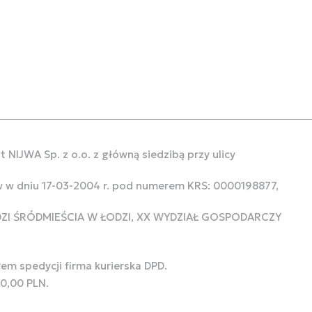
 NIJWA Sp. z o.o. z główną siedzibą przy ulicy
w w dniu 17-03-2004 r. pod numerem KRS: 0000198877,
ODZI ŚRÓDMIEŚCIA W ŁODZI, XX WYDZIAŁ GOSPODARCZY
rem spedycji firma kurierska DPD.
00,00 PLN.