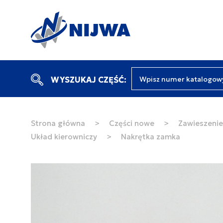
Wpisz numer katalogow
WYSZUKAJ CZĘŚĆ:
Strona główna
>
Części nowe
>
Zawieszenie 
Układ kierowniczy
>
Nakrętka zamka