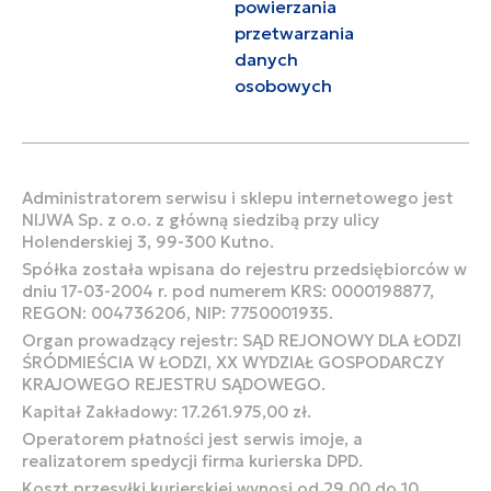
powierzania
przetwarzania
danych
osobowych
Administratorem serwisu i sklepu internetowego jest
NIJWA Sp. z o.o. z główną siedzibą przy ulicy
Holenderskiej 3, 99-300 Kutno.
Spółka została wpisana do rejestru przedsiębiorców w
dniu 17-03-2004 r. pod numerem KRS: 0000198877,
REGON: 004736206, NIP: 7750001935.
Organ prowadzący rejestr: SĄD REJONOWY DLA ŁODZI
ŚRÓDMIEŚCIA W ŁODZI, XX WYDZIAŁ GOSPODARCZY
KRAJOWEGO REJESTRU SĄDOWEGO.
Kapitał Zakładowy: 17.261.975,00 zł.
Operatorem płatności jest serwis imoje, a
realizatorem spedycji firma kurierska DPD.
Koszt przesyłki kurierskiej wynosi od 29,00 do 10