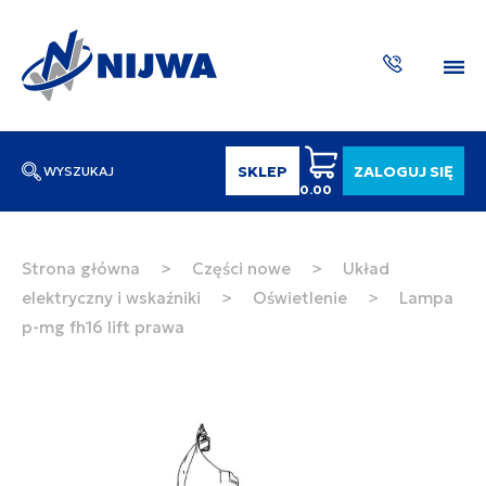
SKLEP
ZALOGUJ SIĘ
WYSZUKAJ
0.00
Wpisz numer katalogowy lub nazwę
SZUKAJ
Strona główna
>
Części nowe
>
Układ
elektryczny i wskaźniki
>
Oświetlenie
>
Lampa
ZAKTUA
p-mg fh16 lift prawa